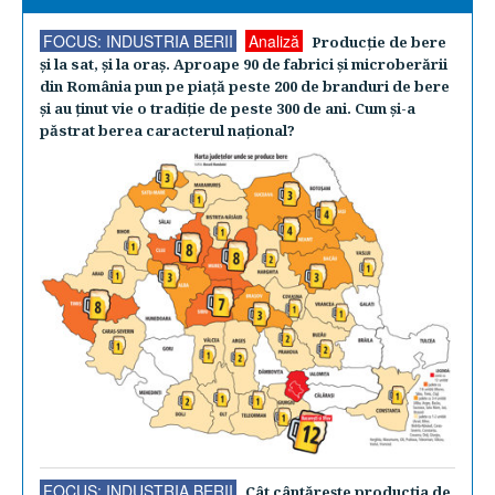
FOCUS: INDUSTRIA BERII
Analiză
Producţie de bere
şi la sat, şi la oraş. Aproape 90 de fabrici şi microberării
din România pun pe piaţă peste 200 de branduri de bere
şi au ţinut vie o tradiţie de peste 300 de ani. Cum şi-a
păstrat berea caracterul naţional?
FOCUS: INDUSTRIA BERII
Cât cântăreşte producţia de