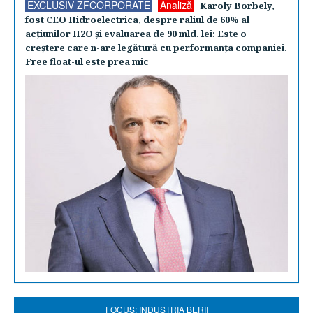
EXCLUSIV ZFCORPORATE
Analiză
Karoly Borbely,
fost CEO Hidroelectrica, despre raliul de 60% al
acţiunilor H2O şi evaluarea de 90 mld. lei: Este o
creştere care n-are legătură cu performanţa companiei.
Free float-ul este prea mic
FOCUS: INDUSTRIA BERII