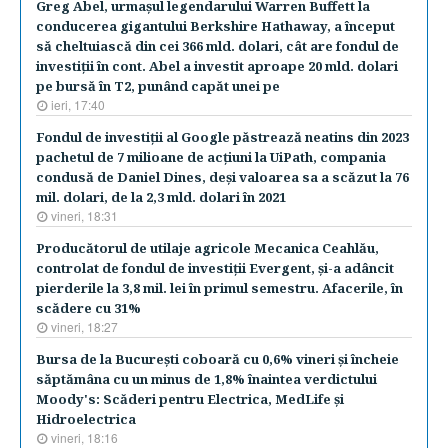
Greg Abel, urmaşul legendarului Warren Buffett la
conducerea gigantului Berkshire Hathaway, a început
să cheltuiască din cei 366 mld. dolari, cât are fondul de
investiţii în cont. Abel a investit aproape 20 mld. dolari
pe bursă în T2, punând capăt unei pe
ieri, 17:40
Fondul de investiţii al Google păstrează neatins din 2023
pachetul de 7 milioane de acţiuni la UiPath, compania
condusă de Daniel Dines, deşi valoarea sa a scăzut la 76
mil. dolari, de la 2,3 mld. dolari în 2021
vineri, 18:31
Producătorul de utilaje agricole Mecanica Ceahlău,
controlat de fondul de investiţii Evergent, şi-a adâncit
pierderile la 3,8 mil. lei în primul semestru. Afacerile, în
scădere cu 31%
vineri, 18:27
Bursa de la Bucureşti coboară cu 0,6% vineri şi încheie
săptămâna cu un minus de 1,8% înaintea verdictului
Moody's: Scăderi pentru Electrica, MedLife şi
Hidroelectrica
vineri, 18:16