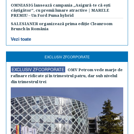
OMNIASIG lansează campania „Asigură-te că ești
câștigător”, cu premii lunare atractive | MARELE
PREMIU – Un Ford Puma hybrid
SALESIANER organizează prima ediție Cleanroom
Brunch în România
Vezi toate
EXCLUSIV ZFCORPORATE
EXCLUSIV ZFCORPORATE
OMV Petrom vede marje de
rafinare ridicate şi în trimestrul patru, dar sub nivelul
din trimestrul trei