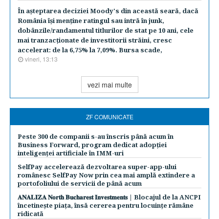
În aşteptarea deciziei Moody's din această seară, dacă
România îşi menţine ratingul sau intră în junk,
dobânzile/randamentul titlurilor de stat pe 10 ani, cele
mai tranzacţionate de investitorii străini, cresc
accelerat: de la 6,75% la 7,09%. Bursa scade,
vineri, 13:13
vezi mai multe
ZF COMUNICATE
Peste 300 de companii s-au înscris până acum în
Business Forward, program dedicat adopției
inteligenței artificiale în IMM-uri
SelfPay accelerează dezvoltarea super-app-ului
românesc SelfPay Now prin cea mai amplă extindere a
portofoliului de servicii de până acum
𝐀𝐍𝐀𝐋𝐈𝐙𝐀 𝐍𝐨𝐫𝐭𝐡 𝐁𝐮𝐜𝐡𝐚𝐫𝐞𝐬𝐭 𝐈𝐧𝐯𝐞𝐬𝐭𝐦𝐞𝐧𝐭𝐬 | Blocajul de la ANCPI
încetinește piața, însă cererea pentru locuințe rămâne
ridicată