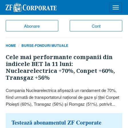
Desch
meniu
Abonare
Cont
HOME
BURSE-FONDURI MUTUALE
Cele mai performante companii din
indicele BET la 11 luni:
Nuclearelectrica +70%, Conpet +60%,
Transgaz +56%
Compania Nuclearelectrica afi­şează un randament de 70%,
fiind urmată de transportatorul naţional de gaze şi ţiţei Conpet
Ploieşti (60%), Transgaz (56%) şi Romgaz (51%), po­trivit...
Testează abonamentul ZF Corporate