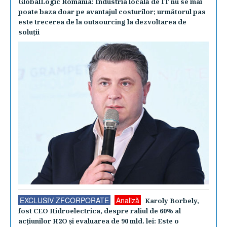
GlobalLogic România: Industria locală de IT nu se mai
poate baza doar pe avantajul costurilor; următorul pas
este trecerea de la outsourcing la dezvoltarea de
soluţii
EXCLUSIV ZFCORPORATE
Analiză
Karoly Borbely,
fost CEO Hidroelectrica, despre raliul de 60% al
acţiunilor H2O şi evaluarea de 90 mld. lei: Este o