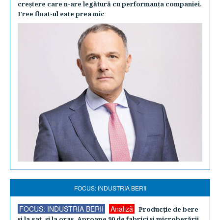
creştere care n-are legătură cu performanţa companiei.
Free float-ul este prea mic
FOCUS: INDUSTRIA BERII
FOCUS: INDUSTRIA BERII
Analiză
Producţie de bere
şi la sat, şi la oraş. Aproape 90 de fabrici şi microberării