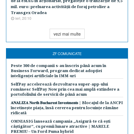
de la eMAG în acţionariat, pregăteşte o tranzacţie de 9,5
mil. euro: preluarea activităţii de foraj petrolier a
Transgex Oradea
ieri, 20:10
vezi mai multe
ZF COMUNICATE
Peste 300 de companii s-au înscris până acum în
Business Forward, program dedicat adopției
inteligenței artificiale în IMM-uri
SelfPay accelerează dezvoltarea super-app-ului
românesc SelfPay Now prin cea mai amplă extindere a
portofoliului de servicii de până acum
𝐀𝐍𝐀𝐋𝐈𝐙𝐀 𝐍𝐨𝐫𝐭𝐡 𝐁𝐮𝐜𝐡𝐚𝐫𝐞𝐬𝐭 𝐈𝐧𝐯𝐞𝐬𝐭𝐦𝐞𝐧𝐭𝐬 | Blocajul de la ANCPI
încetinește piața, însă cererea pentru locuințe rămâne
ridicată
OMNIASIG lansează campania „Asigură-te că ești
câștigător”, cu premii lunare atractive | MARELE
PREMIU – Un Ford Puma hybrid