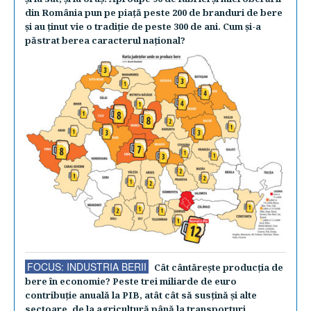
din România pun pe piaţă peste 200 de branduri de bere
şi au ţinut vie o tradiţie de peste 300 de ani. Cum şi-a
păstrat berea caracterul naţional?
FOCUS: INDUSTRIA BERII
Cât cântăreşte producţia de
bere în economie? Peste trei miliarde de euro
contribuţie anuală la PIB, atât cât să susţină şi alte
sectoare, de la agricultură până la transporturi