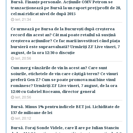
Bursă. Finanţe personale. Acţiunile OMV Petrom se
tranzacţionează pe Bursă la un raport preţ/profit de 28,
cel mai ridicat nivel de după 2015
ieri, 21:34
Ce urmează pe Bursa de la Bucureşti după creşterea
record din acest an? Cât mai poate retailul să susţină
creşterea acţiunilor? Ce fac marii investitori când piaţa
bursieră este supraevaluată? Urmăriţi ZF Live vineri, 7
august, de la ora 12:30 o discuţie
ieri, 20:56
Cum merg vânzările de vin în acest an? Care sunt
soiurile, etichetele de vin care câştigă teren? Ce vinuri
preferă Gen Z? Cum se poate promova mai bine vinul
românesc? Urmăriţi ZF Live vineri, 7 august, de la ora
12:00 cu Gabriel Roceanu, director general
ieri, 20:56
Bursă. Minus 1% pentru indicele BET joi. Lichiditate de
137 de milioane de lei
ieri, 20:12
Bursă. Foraj Sonde Videle, care îl are pe Iulian Stanciu