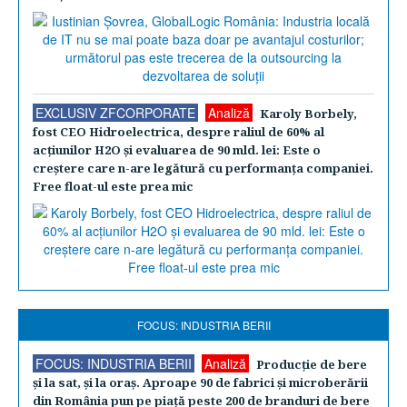
EXCLUSIV ZFCORPORATE
Analiză
Karoly Borbely,
fost CEO Hidroelectrica, despre raliul de 60% al
acţiunilor H2O şi evaluarea de 90 mld. lei: Este o
creştere care n-are legătură cu performanţa companiei.
Free float-ul este prea mic
FOCUS: INDUSTRIA BERII
FOCUS: INDUSTRIA BERII
Analiză
Producţie de bere
şi la sat, şi la oraş. Aproape 90 de fabrici şi microberării
din România pun pe piaţă peste 200 de branduri de bere