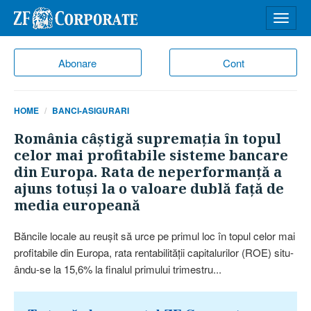
Desch
meniu
Abonare
Cont
HOME
BANCI-ASIGURARI
România câştigă supremaţia în topul
celor mai profitabile sisteme bancare
din Europa. Rata de neperformanţă a
ajuns totuşi la o valoare dublă faţă de
media europeană
Băncile locale au reuşit să urce pe primul loc în topul celor mai
pro­fitabile din Europa, rata rentabilităţii capita­lurilor (ROE) situ­
ându-se la 15,6% la finalul primului tri­mestru...