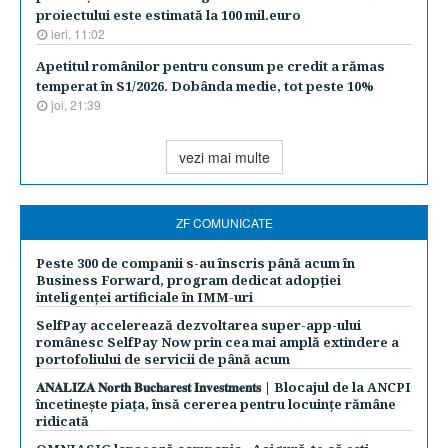
proiectului este estimată la 100 mil.euro
ieri, 11:02
Apetitul românilor pentru consum pe credit a rămas
temperat în S1/2026. Dobânda medie, tot peste 10%
joi, 21:39
vezi mai multe
ZF COMUNICATE
Peste 300 de companii s-au înscris până acum în
Business Forward, program dedicat adopției
inteligenței artificiale în IMM-uri
SelfPay accelerează dezvoltarea super-app-ului
românesc SelfPay Now prin cea mai amplă extindere a
portofoliului de servicii de până acum
𝐀𝐍𝐀𝐋𝐈𝐙𝐀 𝐍𝐨𝐫𝐭𝐡 𝐁𝐮𝐜𝐡𝐚𝐫𝐞𝐬𝐭 𝐈𝐧𝐯𝐞𝐬𝐭𝐦𝐞𝐧𝐭𝐬 | Blocajul de la ANCPI
încetinește piața, însă cererea pentru locuințe rămâne
ridicată