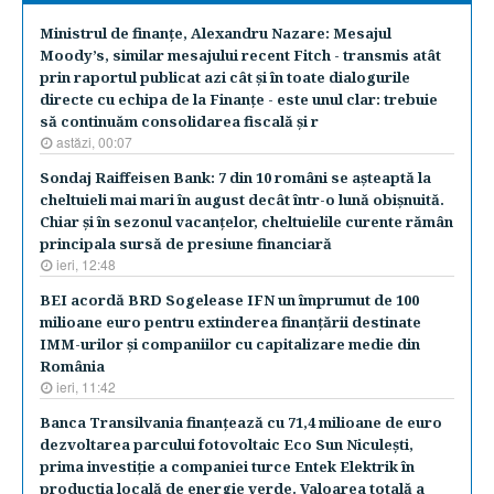
Ministrul de finanţe, Alexandru Nazare: Mesajul
Moody’s, similar mesajului recent Fitch - transmis atât
prin raportul publicat azi cât şi în toate dialogurile
directe cu echipa de la Finanţe - este unul clar: trebuie
să continuăm consolidarea fiscală şi r
astăzi, 00:07
Sondaj Raiffeisen Bank: 7 din 10 români se aşteaptă la
cheltuieli mai mari în august decât într-o lună obişnuită.
Chiar şi în sezonul vacanţelor, cheltuielile curente rămân
principala sursă de presiune financiară
ieri, 12:48
BEI acordă BRD Sogelease IFN un împrumut de 100
milioane euro pentru extinderea finanţării destinate
IMM-urilor şi companiilor cu capitalizare medie din
România
ieri, 11:42
Banca Transilvania finanţează cu 71,4 milioane de euro
dezvoltarea parcului fotovoltaic Eco Sun Niculeşti,
prima investiţie a companiei turce Entek Elektrik în
producţia locală de energie verde. Valoarea totală a