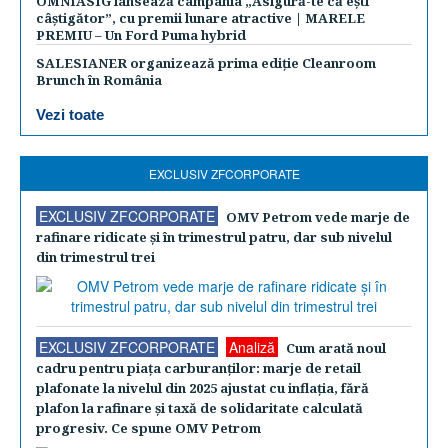
OMNIASIG lansează campania „Asigură-te că ești
câștigător”, cu premii lunare atractive | MARELE
PREMIU – Un Ford Puma hybrid
SALESIANER organizează prima ediție Cleanroom
Brunch în România
Vezi toate
EXCLUSIV ZFCORPORATE
EXCLUSIV ZFCORPORATE
OMV Petrom vede marje de
rafinare ridicate şi în trimestrul patru, dar sub nivelul
din trimestrul trei
EXCLUSIV ZFCORPORATE
Analiză
Cum arată noul
cadru pentru piaţa carburanţilor: marje de retail
plafonate la nivelul din 2025 ajustat cu inflaţia, fără
plafon la rafinare şi taxă de solidaritate calculată
progresiv. Ce spune OMV Petrom