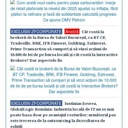
EXCLUSIV ZFCORPORATE
Analiză
Cât costă la
brokerii de la Bursa de Valori Bucureşti, ca BT CP,
Tradeville, BRK, IFB Finwest, Goldring, Estinvest,
Prime Transaction să cumperi şi să vinzi acţiuni de
10.000 de lei de pe bursa locală şi cât costă la Interactive
Brokers? Dar aspectele fis
EXCLUSIV ZFCORPORATE
Iustinian Şovrea,
GlobalLogic România: Industria locală de IT nu se mai
poate baza doar pe avantajul costurilor; următorul pas
este trecerea de la outsourcing la dezvoltarea de
soluţii