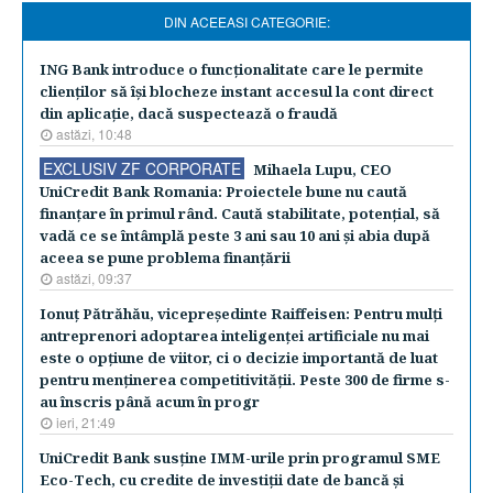
DIN ACEEASI CATEGORIE:
ING Bank introduce o funcţionalitate care le permite
clienţilor să îşi blocheze instant accesul la cont direct
din aplicaţie, dacă suspectează o fraudă
astăzi, 10:48
EXCLUSIV ZF CORPORATE
Mihaela Lupu, CEO
UniCredit Bank Romania: Proiectele bune nu caută
finanţare în primul rând. Caută stabilitate, potenţial, să
vadă ce se întâmplă peste 3 ani sau 10 ani şi abia după
aceea se pune problema finanţării
astăzi, 09:37
Ionuţ Pătrăhău, vicepreşedinte Raiffeisen: Pentru mulţi
antreprenori adoptarea inteligenţei artificiale nu mai
este o opţiune de viitor, ci o decizie importantă de luat
pentru menţinerea competitivităţii. Peste 300 de firme s-
au înscris până acum în progr
ieri, 21:49
UniCredit Bank susţine IMM-urile prin programul SME
Eco-Tech, cu credite de investiţii date de bancă şi