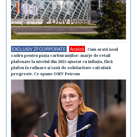
EXCLUSIV ZFCORPORATE
Analiză
Cum arată noul
cadru pentru piaţa carburanţilor: marje de retail
plafonate la nivelul din 2025 ajustat cu inflaţia, fără
plafon la rafinare şi taxă de solidaritate calculată
progresiv. Ce spune OMV Petrom