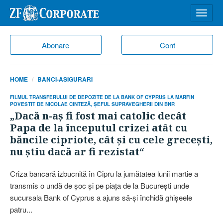
Desch
meniu
Abonare
Cont
HOME
BANCI-ASIGURARI
FILMUL TRANSFERULUI DE DEPOZITE DE LA BANK OF CYPRUS LA MARFIN
POVESTIT DE NICOLAE CINTEZĂ, ŞEFUL SUPRAVEGHERII DIN BNR
„Dacă n-aş fi fost mai catolic decât
Papa de la începutul crizei atât cu
băncile cipriote, cât şi cu cele greceşti,
nu ştiu dacă ar fi rezistat“
Criza bancară izbucnită în Cipru la jumătatea lunii martie a
transmis o undă de şoc şi pe piaţa de la Bucureşti unde
sucursala Bank of Cyprus a ajuns să-şi închidă ghişeele
patru...