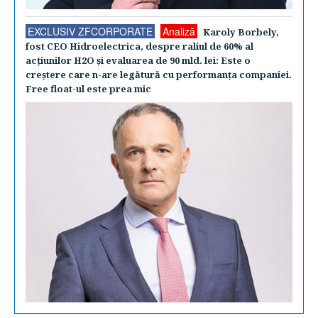
EXCLUSIV ZFCORPORATE
Analiză
Karoly Borbely,
fost CEO Hidroelectrica, despre raliul de 60% al
acţiunilor H2O şi evaluarea de 90 mld. lei: Este o
creştere care n-are legătură cu performanţa companiei.
Free float-ul este prea mic