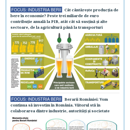
FOCUS: INDUSTRIA BERII
Cât cântăreşte producţia de
bere în economie? Peste trei miliarde de euro
contribuţie anuală la PIB, atât cât să susţină şi alte
sectoare, de la agricultură până la transporturi
FOCUS: INDUSTRIA BERII
Berarii României: Vom
continua să investim în România. Viitorul stă în
colaborarea dintre industrie, autorităţi şi societate