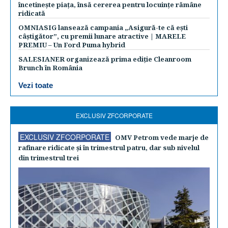
încetinește piața, însă cererea pentru locuințe rămâne
ridicată
OMNIASIG lansează campania „Asigură-te că ești
câștigător”, cu premii lunare atractive | MARELE
PREMIU – Un Ford Puma hybrid
SALESIANER organizează prima ediție Cleanroom
Brunch în România
Vezi toate
EXCLUSIV ZFCORPORATE
EXCLUSIV ZFCORPORATE
OMV Petrom vede marje de
rafinare ridicate şi în trimestrul patru, dar sub nivelul
din trimestrul trei