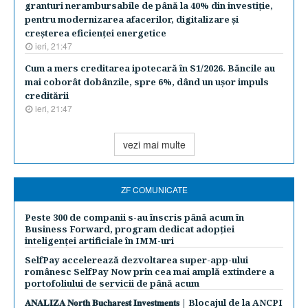
granturi nerambursabile de până la 40% din investiţie,
pentru modernizarea afacerilor, digitalizare şi
creşterea eficienţei energetice
ieri, 21:47
Cum a mers creditarea ipotecară în S1/2026. Băncile au
mai coborât dobânzile, spre 6%, dând un uşor impuls
creditării
ieri, 21:47
vezi mai multe
ZF COMUNICATE
Peste 300 de companii s-au înscris până acum în
Business Forward, program dedicat adopției
inteligenței artificiale în IMM-uri
SelfPay accelerează dezvoltarea super-app-ului
românesc SelfPay Now prin cea mai amplă extindere a
portofoliului de servicii de până acum
𝐀𝐍𝐀𝐋𝐈𝐙𝐀 𝐍𝐨𝐫𝐭𝐡 𝐁𝐮𝐜𝐡𝐚𝐫𝐞𝐬𝐭 𝐈𝐧𝐯𝐞𝐬𝐭𝐦𝐞𝐧𝐭𝐬 | Blocajul de la ANCPI