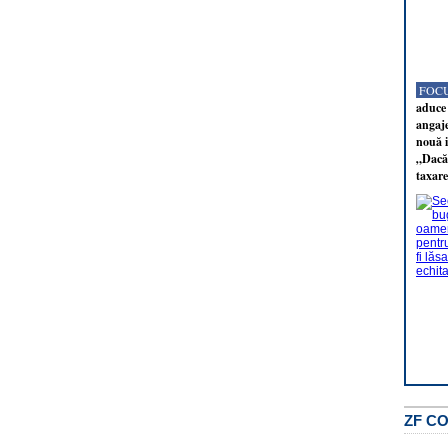
FOCU
aduce 
angaj
nouă i
„Dacă 
taxare
ZF C