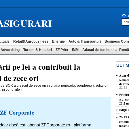
z
ASIGURARI
utuale
Retail&Agrobusiness
Energie
Auto & Transporturi
Business Cons
 Advertising
Turism & Hoteluri
ZF Print
IMM
Atlasul de business al Româ
i pe lei a contribuit la
ULTIM
i de zece ori
Apar d
Roboti
de robo
e de BCR a crescut de zece ori în ultima perioadă, ponderea creditelor
22:33
n condiţiile în...
Profit
a grup
25,2 mi
Ediţia
 ZF Corporate
ZF IT 
cofond
 doar dacă ești abonat ZFCorporate.ro - platforma
lansat 