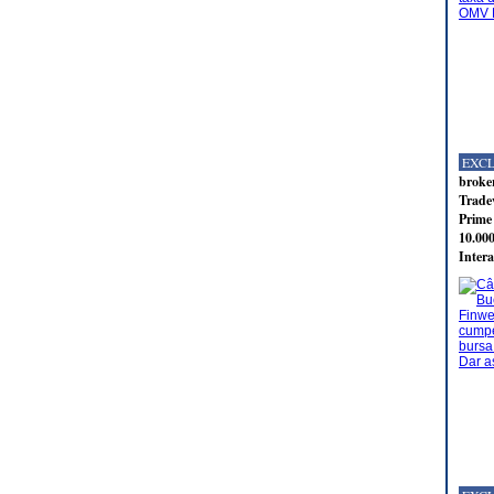
EXC
broker
Tradev
Prime 
10.000
Intera