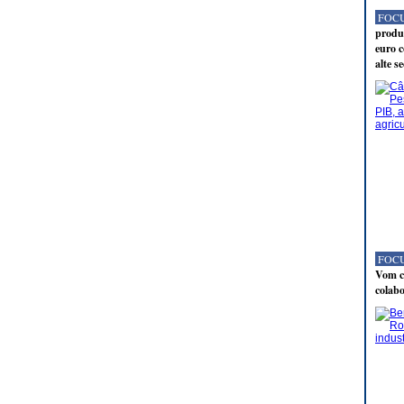
FOCU
produc
euro c
alte s
FOCU
Vom co
colabo