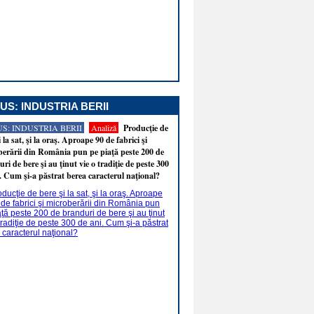
US: INDUSTRIA BERII
S: INDUSTRIA BERII
Analiză
Producţie de
i la sat, şi la oraş. Aproape 90 de fabrici şi
erării din România pun pe piaţă peste 200 de
ri de bere şi au ţinut vie o tradiţie de peste 300
. Cum şi-a păstrat berea caracterul naţional?