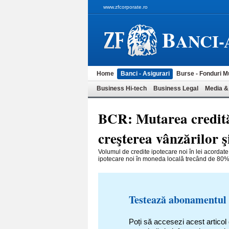
www.zfcorporate.ro
B
ANCI-
Home
Banci - Asigurari
Burse - Fonduri M
Business Hi-tech
Business Legal
Media &
BCR: Mutarea creditări
creşterea vânzărilor ş
Volumul de credite ipotecare noi în lei acordat
ipotecare noi în moneda locală trecând de 80%, î
Testează abonamentul
Poți să accesezi acest articol