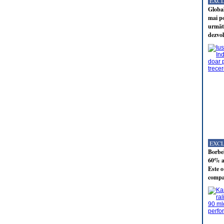
EXC
Global
mai po
următo
dezvol
EXC
Borbel
60% al
Este o
compan