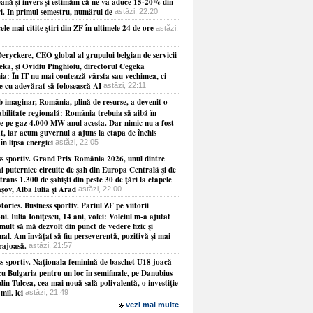
ană şi invers şi estimăm că ne va aduce 15-20% din
ri. În primul semestru, numărul de
astăzi, 22:20
ele mai citite ştiri din ZF în ultimele 24 de ore
astăzi,
eryckere, CEO global al grupului belgian de servicii
eka, şi Ovidiu Pinghioiu, directorul Cegeka
a: În IT nu mai contează vârsta sau vechimea, ci
ie cu adevărat să folosească AI
astăzi, 22:11
b imaginar, România, plină de resurse, a devenit o
abilitate regională: România trebuia să aibă în
le pe gaz 4.000 MW anul acesta. Dar nimic nu a fost
at, iar acum guvernul a ajuns la etapa de închis
 în lipsa energiei
astăzi, 22:05
ss sportiv. Grand Prix România 2026, unul dintre
i puternice circuite de şah din Europa Centrală şi de
strâns 1.300 de şahişti din peste 30 de ţări la etapele
şov, Alba Iulia şi Arad
astăzi, 22:00
tories. Business sportiv. Pariul ZF pe viitorii
i. Iulia Ioniţescu, 14 ani, volei: Voleiul m-a ajutat
mult să mă dezvolt din punct de vedere fizic şi
al. Am învăţat să fiu perseverentă, pozitivă şi mai
rajoasă.
astăzi, 21:57
ss sportiv. Naţionala feminină de baschet U18 joacă
cu Bulgaria pentru un loc în semifinale, pe Danubius
in Tulcea, cea mai nouă sală polivalentă, o investiţie
mil. lei
astăzi, 21:49
vezi mai multe