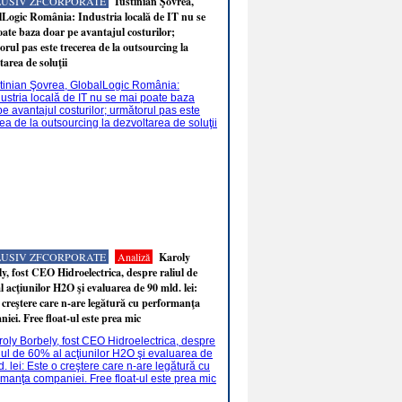
LUSIV ZFCORPORATE
Iustinian Şovrea,
Logic România: Industria locală de IT nu se
ate baza doar pe avantajul costurilor;
rul pas este trecerea de la outsourcing la
tarea de soluţii
LUSIV ZFCORPORATE
Analiză
Karoly
y, fost CEO Hidroelectrica, despre raliul de
 acţiunilor H2O şi evaluarea de 90 mld. lei:
 creştere care n-are legătură cu performanţa
iei. Free float-ul este prea mic