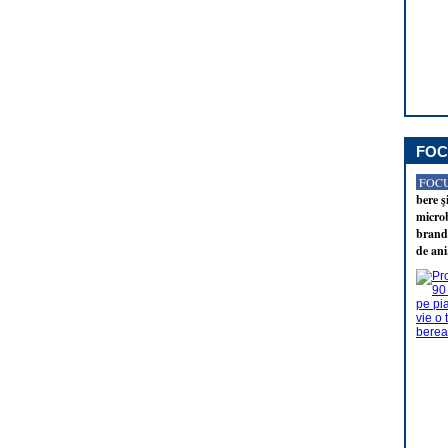
FOC
FOCU
bere ş
microb
brandu
de ani