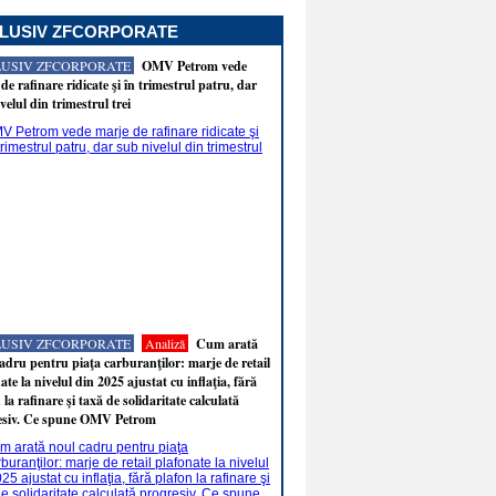
LUSIV ZFCORPORATE
LUSIV ZFCORPORATE
OMV Petrom vede
de rafinare ridicate şi în trimestrul patru, dar
velul din trimestrul trei
LUSIV ZFCORPORATE
Analiză
Cum arată
adru pentru piaţa carburanţilor: marje de retail
ate la nivelul din 2025 ajustat cu inflaţia, fără
 la rafinare şi taxă de solidaritate calculată
esiv. Ce spune OMV Petrom