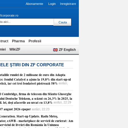
Abonamente
Login
Inregistrare
fcorporate.ro
truct
Pharma
Profesii
niei
WikiZF
ZF English
ELE ŞTIRI DIN ZF CORPORATE
etaliile rundei de 2 milioane de euro din Adapta
cs: fondul Catalyst a ajuns la 19,8% din start-up-ul
tică, iar cei trei fondatori păstrează 58%
astăzi,
ul Combridge, firma de telecom din Sfântu Gheorghe
ului Deutsche Telekom, a scăzut cu 26,3% în 2025, la
l. lei, deşi afacerile au urcat cu 13,8%
astăzi, 22:29
 07 august 2026 epaper
astăzi, 22:23
Generation. Start-up Update. Radu Meteş,
ator, eAWB - marketplace de servicii de curierat: Am
serviciul de livrări din România în Uniunea