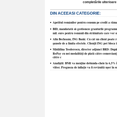
completările ulterioare 
DIN ACEEASI CATEGORIE:
Apetitul românilor pentru consum pe credit a răm
BID, mandatată să gestioneze granturile programul
mil. euro pentru românii din străinătate care vor s
Alin Becheanu, ING Bank: Cu cât un client poate re
şansele de a limita efectele. Clienţii ING pot bloca
Mădălina Teodorescu, director adjunct BRD: După t
RoPay cu noi modalităţi de plată către comercianţi
către c
Analiştii: BNR va menţine dobânda-cheie la 6,5% în
viitor. Prognoza de inflaţie va fi revizuită uşor în s