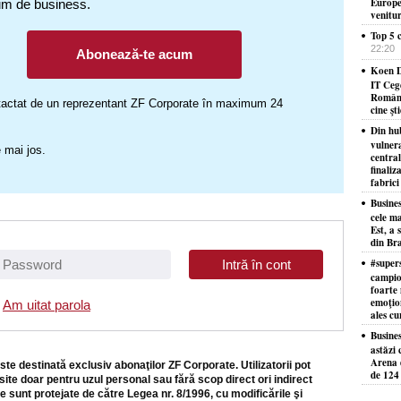
Europe
um de business.
venitu
Top 5 c
22:20
Abonează-te acum
Koen D
IT Ceg
Români
ontactat de un reprezentant ZF Corporate în maximum 24
cine şt
Din hu
vulner
 mai jos.
centra
finaliz
fabrici
Busine
cele ma
Est, a 
din Bra
#supers
campion
foarte 
emoţion
Am uitat parola
ales cu
Busine
astăzi 
Arena d
ste destinată exclusiv abonaţilor ZF Corporate. Utilizatorii pot
de 124 
site doar pentru uzul personal sau fără scop direct ori indirect
e sunt protejate de către Legea nr. 8/1996, cu modificările şi