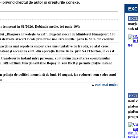
- privind dreptul de autor şi drepturile conexe.
EXC
EXC
marje 
as temperat în S1/2026. Dobânda medie, tot peste 10%
sub ni
ui „Diaspora Investeşte Acasă”. Bugetul alocat de Ministerul Finanţelor: 100
ă dezvolte afaceri locale prin firme noi. Granturile: până la 60% din creditul
acţiona mai repede la suspectarea unei tentative de fraudă, cu atât cresc
 instant şi accesul la cont, din aplicaţia Home'Bank, prin SAFEbutton, în caz d
ransferurile instant între persoane, continuăm dezvoltarea ecosistemului
. BRD extinde funcţionalităţile Ropay în You BRD şi permite plăţile instant
 şedinţa de politică monetară de luni, 10 august, iar reduceri vom vedea anul
us
vezi mai multe
EXC
noul c
plafon
plafon
progr