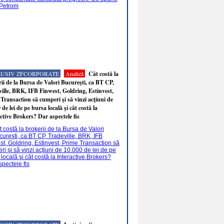
LUSIV ZFCORPORATE
Analiză
Cât costă la
ii de la Bursa de Valori Bucureşti, ca BT CP,
ille, BRK, IFB Finwest, Goldring, Estinvest,
Transaction să cumperi şi să vinzi acţiuni de
 de lei de pe bursa locală şi cât costă la
ctive Brokers? Dar aspectele fis