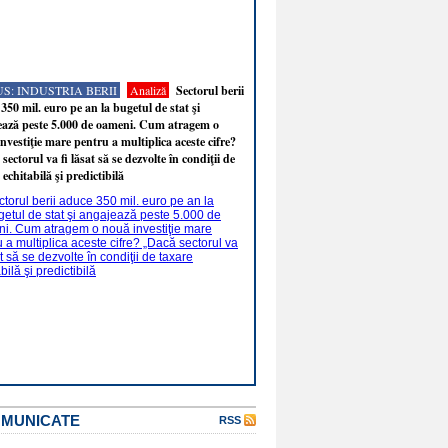
S: INDUSTRIA BERII
Analiză
Sectorul berii
350 mil. euro pe an la bugetul de stat şi
ează peste 5.000 de oameni. Cum atragem o
nvestiţie mare pentru a multiplica aceste cifre?
sectorul va fi lăsat să se dezvolte în condiţii de
 echitabilă şi predictibilă
OMUNICATE
RSS