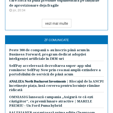
care riscă să pună presiune suplimentară pe lanţurile
de aprovizionare deja fragile
joi, 20:34
vezi mai multe
ZF COMUNICATE
Peste 300 de companii s-au înscris până acum în
Business Forward, program dedicat adopției
inteligenței artificiale în IMM-uri
SelfPay accelerează dezvoltarea super-app-ului
românesc SelfPay Now prin cea mai amplă extindere a
portofoliului de servicii de până acum
𝐀𝐍𝐀𝐋𝐈𝐙𝐀 𝐍𝐨𝐫𝐭𝐡 𝐁𝐮𝐜𝐡𝐚𝐫𝐞𝐬𝐭 𝐈𝐧𝐯𝐞𝐬𝐭𝐦𝐞𝐧𝐭𝐬 | Blocajul de la ANCPI
încetinește piața, însă cererea pentru locuințe rămâne
ridicată
OMNIASIG lansează campania „Asigură-te că ești
câștigător”, cu premii lunare atractive | MARELE
PREMIU – Un Ford Puma hybrid
SALESIANER organizează prima ediție Cleanroom