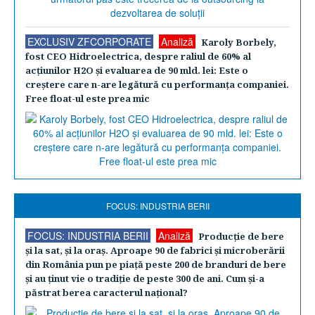
EXCLUSIV ZFCORPORATE
Analiză
Karoly Borbely,
fost CEO Hidroelectrica, despre raliul de 60% al
acţiunilor H2O şi evaluarea de 90 mld. lei: Este o
creştere care n-are legătură cu performanţa companiei.
Free float-ul este prea mic
FOCUS: INDUSTRIA BERII
FOCUS: INDUSTRIA BERII
Analiză
Producţie de bere
şi la sat, şi la oraş. Aproape 90 de fabrici şi microberării
din România pun pe piaţă peste 200 de branduri de bere
şi au ţinut vie o tradiţie de peste 300 de ani. Cum şi-a
păstrat berea caracterul naţional?