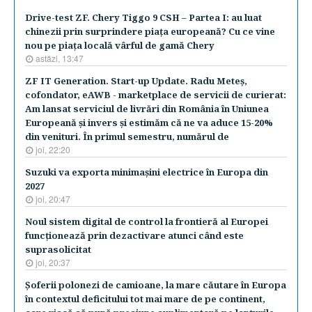
Drive-test ZF. Chery Tiggo 9 CSH – Partea I: au luat
chinezii prin surprindere piaţa europeană? Cu ce vine
nou pe piaţa locală vârful de gamă Chery
astăzi, 13:47
ZF IT Generation. Start-up Update. Radu Meteş,
cofondator, eAWB - marketplace de servicii de curierat:
Am lansat serviciul de livrări din România în Uniunea
Europeană şi invers şi estimăm că ne va aduce 15-20%
din venituri. În primul semestru, numărul de
joi, 22:20
Suzuki va exporta minimaşini electrice în Europa din
2027
joi, 20:47
Noul sistem digital de control la frontieră al Europei
funcţionează prin dezactivare atunci când este
suprasolicitat
joi, 20:37
Şoferii polonezi de camioane, la mare căutare în Europa
în contextul deficitului tot mai mare de pe continent,