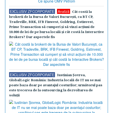
EXCLUSIV ZFCORPORATE
Analiză
Cât costă la
brokerii de la Bursa de Valori Bucureşti, ca BT CP,
Tradeville, BRK, IFB Finwest, Goldring, Estinvest,
Prime Transaction să cumperi şi să vinzi acţiuni de
10.000 de lei de pe bursa locală şi cât costă la Interactive
Brokers? Dar aspectele fis
EXCLUSIV ZFCORPORATE
Iustinian Şovrea,
GlobalLogic România: Industria locală de IT nu se mai
poate baza doar pe avantajul costurilor; următorul pas
este trecerea de la outsourcing la dezvoltarea de
soluţii