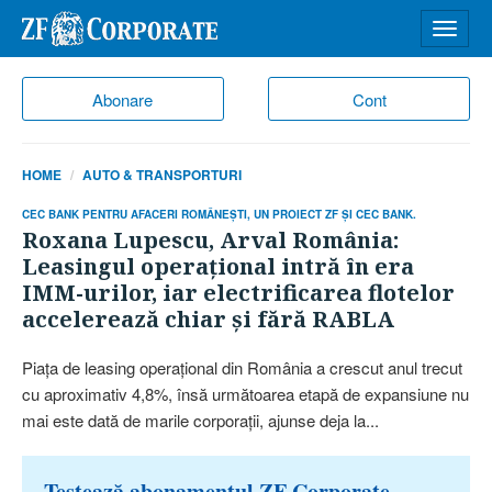
Desch
meniu
Abonare
Cont
HOME
AUTO & TRANSPORTURI
CEC BANK PENTRU AFACERI ROMÂNEŞTI, UN PROIECT ZF ŞI CEC BANK.
Roxana Lupescu, Arval România:
Leasingul operaţional intră în era
IMM-urilor, iar electrificarea flotelor
accelerează chiar şi fără RABLA
Piaţa de leasing operaţional din Ro­mânia a crescut anul trecut
cu aproximativ 4,8%, însă următoarea etapă de expansiune nu
mai este dată de marile corporaţii, ajunse deja la...
Testează abonamentul ZF Corporate