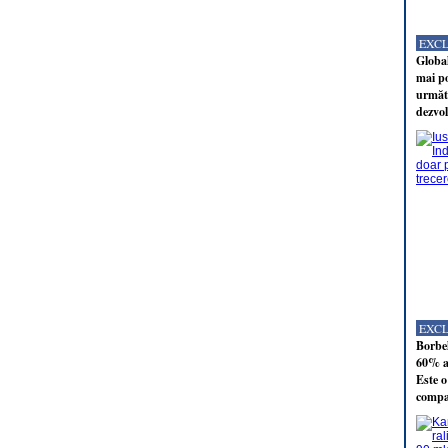
EXC
Global
mai po
următo
dezvol
EXC
Borbel
60% al
Este o
compan