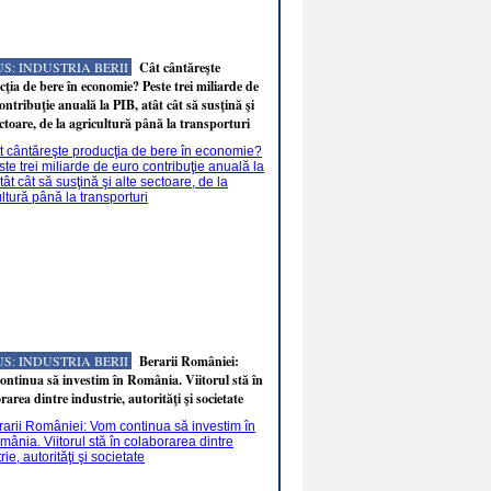
S: INDUSTRIA BERII
Cât cântăreşte
ţia de bere în economie? Peste trei miliarde de
ontribuţie anuală la PIB, atât cât să susţină şi
ectoare, de la agricultură până la transporturi
S: INDUSTRIA BERII
Berarii României:
ntinua să investim în România. Viitorul stă în
rarea dintre industrie, autorităţi şi societate