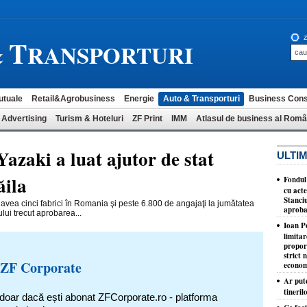
T
z
&
RANSPORTURI
utuale
Retail&Agrobusiness
Energie
Auto & Transporturi
Business Cons
 Advertising
Turism & Hoteluri
ZF Print
IMM
Atlasul de business al Româ
azaki a luat ajutor de stat
ULTIM
ăila
Fondul
cu acte
Stanciu
vea cinci fabrici în Romania şi peste 6.800 de angajaţi la jumătatea
aproba
lui trecut apro­barea...
Ioan P
limita
proporţ
strict 
 ZF Corporate
econom
Ar put
tineril
 doar dacă ești abonat ZFCorporate.ro - platforma