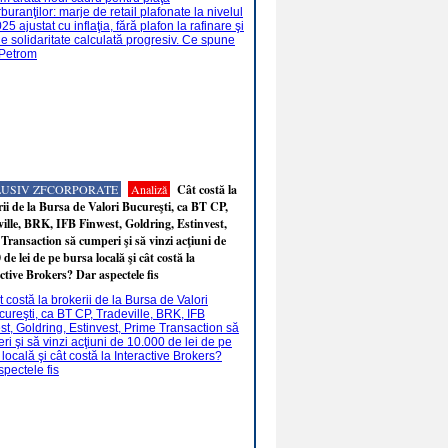
LUSIV ZFCORPORATE
Analiză
Cât costă la
ii de la Bursa de Valori Bucureşti, ca BT CP,
ille, BRK, IFB Finwest, Goldring, Estinvest,
Transaction să cumperi şi să vinzi acţiuni de
 de lei de pe bursa locală şi cât costă la
ctive Brokers? Dar aspectele fis