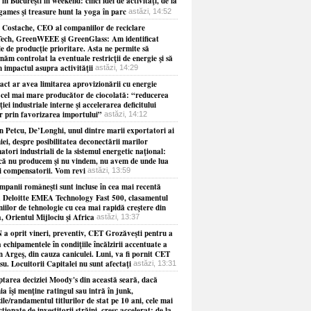
 în Bucureşti în weekend: cinci idei de activităţi, de la
games şi treasure hunt la yoga în parc
astăzi, 14:52
 Costache, CEO al companiilor de reciclare
ech, GreenWEEE şi GreenGlass: Am identificat
le de producţie prioritare. Asta ne permite să
năm controlat la eventuale restricţii de energie şi să
 impactul asupra activităţii
astăzi, 14:29
act ar avea limitarea aprovizionării cu energie
 cel mai mare producător de ciocolată: “reducerea
iei industriale interne şi accelerarea deficitului
r prin favorizarea importului”
astăzi, 14:12
 Petcu, De’Longhi, unul dintre marii exportatori ai
i, despre posibilitatea deconectării marilor
tori industriali de la sistemul energetic naţional:
că nu producem şi nu vindem, nu avem de unde lua
i compensatorii. Vom revi
astăzi, 13:59
mpanii româneşti sunt incluse în cea mai recentă
 a Deloitte EMEA Technology Fast 500, clasamentul
iilor de tehnologie cu cea mai rapidă creştere din
 Orientul Mijlociu şi Africa
astăzi, 13:37
a oprit vineri, preventiv, CET Grozăveşti pentru a
 echipamentele în condiţiile încălzirii accentuate a
n Argeş, din cauza caniculei. Luni, va fi pornit CET
u. Locuitorii Capitalei nu sunt afectaţi
astăzi, 13:31
ptarea deciziei Moody's din această seară, dacă
 îşi menţine ratingul sau intră în junk,
le/randamentul titlurilor de stat pe 10 ani, cele mai
ţionate de investitorii străini, cresc accelerat: de la