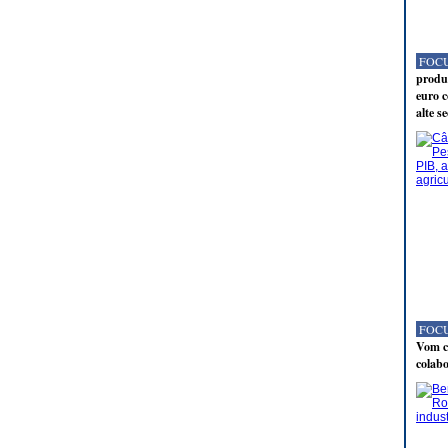
FOCU
produc
euro c
alte s
FOCU
Vom co
colabo