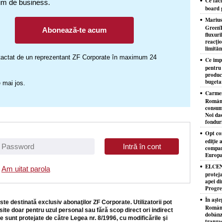
Ce faci
um de business.
board 
Marius
GreenT
Abonează-te acum
fluxuri
reacţio
limităm
ontactat de un reprezentant ZF Corporate în maximum 24
Ce imp
pentru
producţ
bugeta
 mai jos.
Carmen
Românie
consuma
Noi da
fondur
Opt co
ediţie
compan
Europa,
ELCEN 
Am uitat parola
proteja
apei di
Progres
În aşte
ste destinată exclusiv abonaţilor ZF Corporate. Utilizatorii pot
România
site doar pentru uzul personal sau fără scop direct ori indirect
dobânzi
e sunt protejate de către Legea nr. 8/1996, cu modificările şi
tranzac