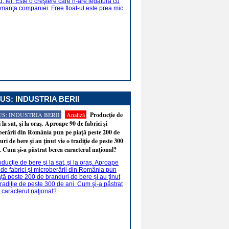
US: INDUSTRIA BERII
S: INDUSTRIA BERII
Analiză
Producţie de
i la sat, şi la oraş. Aproape 90 de fabrici şi
erării din România pun pe piaţă peste 200 de
ri de bere şi au ţinut vie o tradiţie de peste 300
. Cum şi-a păstrat berea caracterul naţional?