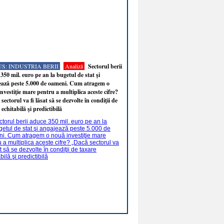
S: INDUSTRIA BERII
Analiză
Sectorul berii
350 mil. euro pe an la bugetul de stat şi
ează peste 5.000 de oameni. Cum atragem o
nvestiţie mare pentru a multiplica aceste cifre?
sectorul va fi lăsat să se dezvolte în condiţii de
 echitabilă şi predictibilă