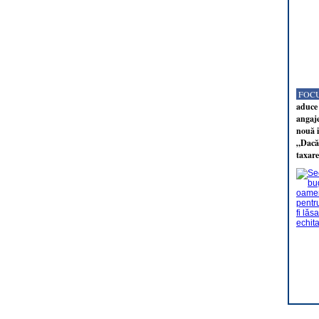
FOCU
aduce 
angaj
nouă i
„Dacă 
taxare