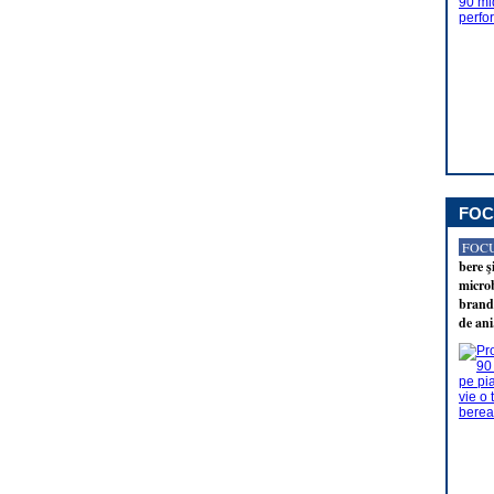
FOC
FOCU
bere ş
microb
brandu
de ani