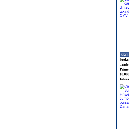
EXC
broker
Tradev
Prime 
10.000
Intera