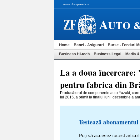
www.zfcorporate.ro
A
UTO 
Home
Banci - Asigurari
Burse - Fonduri M
Business Hi-tech
Business Legal
Media &
La a doua încercare: Y
pentru fabrica din Br
Producătorul de componente auto Yazaki, care a
lui 2015, a primit la finalul lunii decembrie a anu
Testează abonamentul
Poți să accesezi acest articol