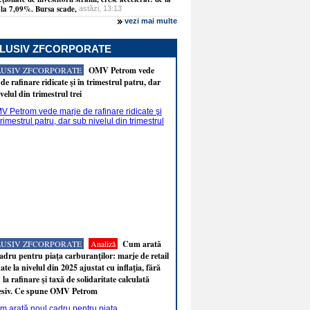
la 7,09%. Bursa scade,
astăzi, 13:13
vezi mai multe
LUSIV ZFCORPORATE
LUSIV ZFCORPORATE
OMV Petrom vede
de rafinare ridicate şi în trimestrul patru, dar
velul din trimestrul trei
LUSIV ZFCORPORATE
Analiză
Cum arată
adru pentru piaţa carburanţilor: marje de retail
ate la nivelul din 2025 ajustat cu inflaţia, fără
 la rafinare şi taxă de solidaritate calculată
esiv. Ce spune OMV Petrom