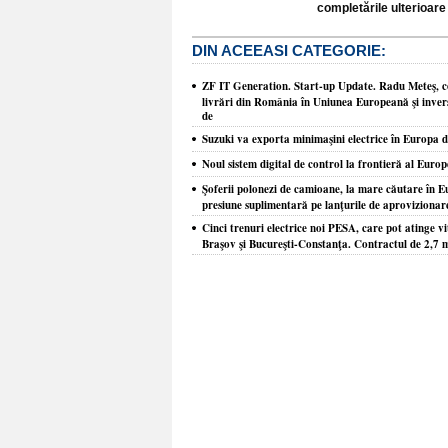
completările ulterioare 
DIN ACEEASI CATEGORIE:
ZF IT Generation. Start-up Update. Radu Meteş, co
livrări din România în Uniunea Europeană şi inver
de
Suzuki va exporta minimaşini electrice în Europa 
Noul sistem digital de control la frontieră al Europ
Şoferii polonezi de camioane, la mare căutare în Eu
presiune suplimentară pe lanţurile de aprovizionare
Cinci trenuri electrice noi PESA, care pot atinge vi
Braşov şi Bucureşti-Constanţa. Contractul de 2,7 m