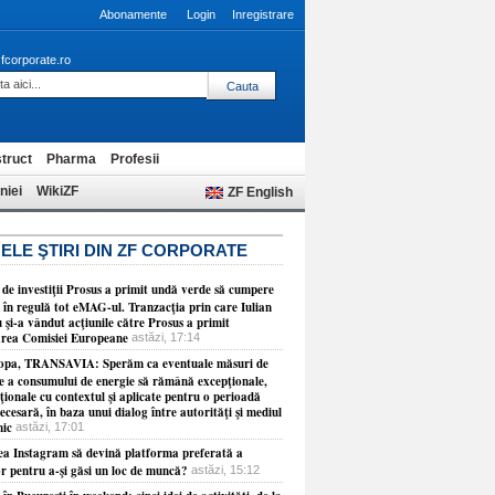
Abonamente
Login
Inregistrare
fcorporate.ro
truct
Pharma
Profesii
niei
WikiZF
ZF English
ELE ŞTIRI DIN ZF CORPORATE
 de investiţii Prosus a primit undă verde să cumpere
 în regulă tot eMAG-ul. Tranzacţia prin care Iulian
 şi-a vândut acţiunile către Prosus a primit
rea Comisiei Europeane
astăzi, 17:14
opa, TRANSAVIA: Sperăm ca eventuale măsuri de
re a consumului de energie să rămână excepţionale,
ionale cu contextul şi aplicate pentru o perioadă
necesară, în baza unui dialog între autorităţi şi mediul
ic
astăzi, 17:01
ea Instagram să devină platforma preferată a
or pentru a-şi găsi un loc de muncă?
astăzi, 15:12