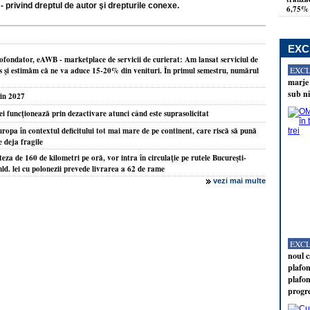
- privind dreptul de autor şi drepturile conexe.
6,75% 
EXC
fondator, eAWB - marketplace de servicii de curierat: Am lansat serviciul de
EXC
s şi estimăm că ne va aduce 15-20% din venituri. În primul semestru, numărul
marje 
sub ni
din 2027
ei funcţionează prin dezactivare atunci când este suprasolicitat
ropa în contextul deficitului tot mai mare de pe continent, care riscă să pună
 deja fragile
teza de 160 de kilometri pe oră, vor intra în circulaţie pe rutele Bucureşti-
ld. lei cu polonezii prevede livrarea a 62 de rame
vezi mai multe
EXC
noul c
plafon
plafon
progr