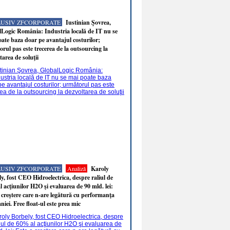
LUSIV ZFCORPORATE
Iustinian Şovrea,
Logic România: Industria locală de IT nu se
ate baza doar pe avantajul costurilor;
rul pas este trecerea de la outsourcing la
tarea de soluţii
LUSIV ZFCORPORATE
Analiză
Karoly
y, fost CEO Hidroelectrica, despre raliul de
 acţiunilor H2O şi evaluarea de 90 mld. lei:
 creştere care n-are legătură cu performanţa
iei. Free float-ul este prea mic