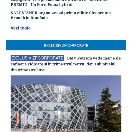
PREMIU – Un Ford Puma hybrid
SALESIANER organizează prima ediție Cleanroom
Brunch în România
Vezi toate
EXCLUSIV ZFCORPORATE
EXCLUSIV ZFCORPORATE
OMV Petrom vede marje de
rafinare ridicate şi în trimestrul patru, dar sub nivelul
din trimestrul trei