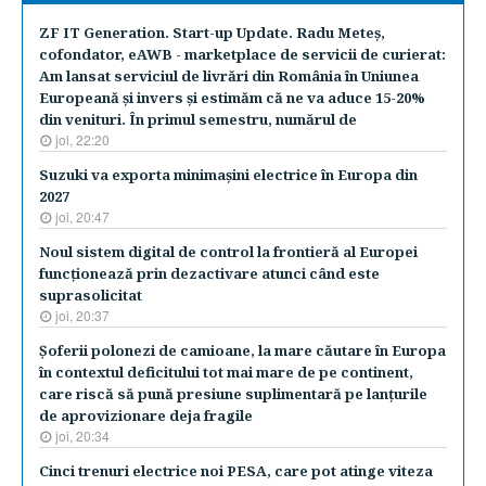
ZF IT Generation. Start-up Update. Radu Meteş,
cofondator, eAWB - marketplace de servicii de curierat:
Am lansat serviciul de livrări din România în Uniunea
Europeană şi invers şi estimăm că ne va aduce 15-20%
din venituri. În primul semestru, numărul de
joi, 22:20
Suzuki va exporta minimaşini electrice în Europa din
2027
joi, 20:47
Noul sistem digital de control la frontieră al Europei
funcţionează prin dezactivare atunci când este
suprasolicitat
joi, 20:37
Şoferii polonezi de camioane, la mare căutare în Europa
în contextul deficitului tot mai mare de pe continent,
care riscă să pună presiune suplimentară pe lanţurile
de aprovizionare deja fragile
joi, 20:34
Cinci trenuri electrice noi PESA, care pot atinge viteza