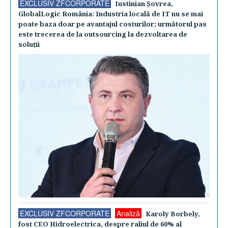
EXCLUSIV ZFCORPORATE
Iustinian Şovrea,
GlobalLogic România: Industria locală de IT nu se mai
poate baza doar pe avantajul costurilor; următorul pas
este trecerea de la outsourcing la dezvoltarea de
soluţii
EXCLUSIV ZFCORPORATE
Analiză
Karoly Borbely,
fost CEO Hidroelectrica, despre raliul de 60% al