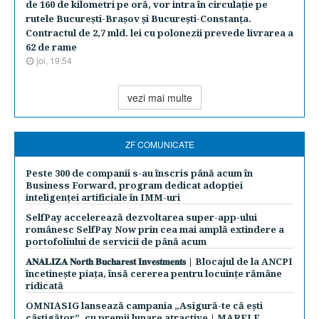
de 160 de kilometri pe oră, vor intra în circulaţie pe
rutele Bucureşti-Braşov şi Bucureşti-Constanţa.
Contractul de 2,7 mld. lei cu polonezii prevede livrarea a
62 de rame
joi, 19:54
vezi mai multe
ZF COMUNICATE
Peste 300 de companii s-au înscris până acum în
Business Forward, program dedicat adopției
inteligenței artificiale în IMM-uri
SelfPay accelerează dezvoltarea super-app-ului
românesc SelfPay Now prin cea mai amplă extindere a
portofoliului de servicii de până acum
𝐀𝐍𝐀𝐋𝐈𝐙𝐀 𝐍𝐨𝐫𝐭𝐡 𝐁𝐮𝐜𝐡𝐚𝐫𝐞𝐬𝐭 𝐈𝐧𝐯𝐞𝐬𝐭𝐦𝐞𝐧𝐭𝐬 | Blocajul de la ANCPI
încetinește piața, însă cererea pentru locuințe rămâne
ridicată
OMNIASIG lansează campania „Asigură-te că ești
câștigător”, cu premii lunare atractive | MARELE