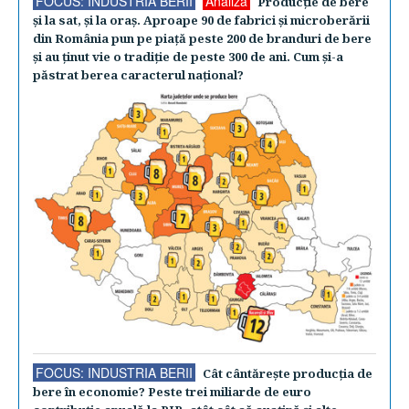
FOCUS: INDUSTRIA BERII
Analiză
Producţie de bere
şi la sat, şi la oraş. Aproape 90 de fabrici şi microberării
din România pun pe piaţă peste 200 de branduri de bere
şi au ţinut vie o tradiţie de peste 300 de ani. Cum şi-a
păstrat berea caracterul naţional?
FOCUS: INDUSTRIA BERII
Cât cântăreşte producţia de
bere în economie? Peste trei miliarde de euro