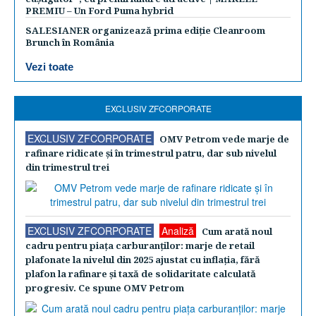
PREMIU – Un Ford Puma hybrid
SALESIANER organizează prima ediție Cleanroom
Brunch în România
Vezi toate
EXCLUSIV ZFCORPORATE
EXCLUSIV ZFCORPORATE
OMV Petrom vede marje de
rafinare ridicate şi în trimestrul patru, dar sub nivelul
din trimestrul trei
EXCLUSIV ZFCORPORATE
Analiză
Cum arată noul
cadru pentru piaţa carburanţilor: marje de retail
plafonate la nivelul din 2025 ajustat cu inflaţia, fără
plafon la rafinare şi taxă de solidaritate calculată
progresiv. Ce spune OMV Petrom