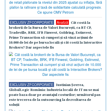
EXCLUSIV ZFCORPORATE
Analiză
Cât costă la
brokerii de la Bursa de Valori Bucureşti, ca BT CP,
Tradeville, BRK, IFB Finwest, Goldring, Estinvest,
Prime Transaction să cumperi şi să vinzi acţiuni de
10.000 de lei de pe bursa locală şi cât costă la Interactive
Brokers? Dar aspectele fis
EXCLUSIV ZFCORPORATE
Iustinian Şovrea,
GlobalLogic România: Industria locală de IT nu se mai
poate baza doar pe avantajul costurilor; următorul pas
este trecerea de la outsourcing la dezvoltarea de
soluţii