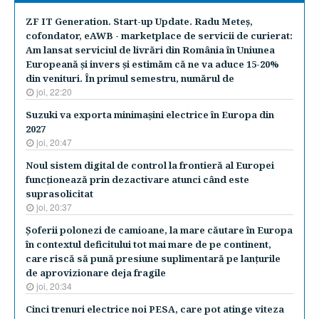
ZF IT Generation. Start-up Update. Radu Meteş,
cofondator, eAWB - marketplace de servicii de curierat:
Am lansat serviciul de livrări din România în Uniunea
Europeană şi invers şi estimăm că ne va aduce 15-20%
din venituri. În primul semestru, numărul de
joi, 22:20
Suzuki va exporta minimaşini electrice în Europa din
2027
joi, 20:47
Noul sistem digital de control la frontieră al Europei
funcţionează prin dezactivare atunci când este
suprasolicitat
joi, 20:37
Şoferii polonezi de camioane, la mare căutare în Europa
în contextul deficitului tot mai mare de pe continent,
care riscă să pună presiune suplimentară pe lanţurile
de aprovizionare deja fragile
joi, 20:34
Cinci trenuri electrice noi PESA, care pot atinge viteza