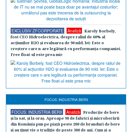
EXCLUSIV ZFCORPORATE
Analiză
Karoly Borbely,
fost CEO Hidroelectrica, despre raliul de 60% al
acţiunilor H2O şi evaluarea de 90 mld. lei: Este o
creştere care n-are legătură cu performanţa companiei.
Free float-ul este prea mic
FOCUS: INDUSTRIA BERII
FOCUS: INDUSTRIA BERII
Analiză
Producţie de bere
şi la sat, şi la oraş. Aproape 90 de fabrici şi microberării
din România pun pe piaţă peste 200 de branduri de bere
şi au ţinut vie o tradiţie de peste 300 de ani. Cum şi-a