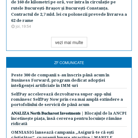
de 160 de kilometri pe oră, vor intra în circulaţie pe
rutele Bucureşti-Braşov şi Bucureşti-Constanţa.
Contractul de 2,7 mld. lei cu polonezii prevede livrarea a
62 de rame
joi, 19:54
vezi mai multe
ZF COMUNICATE
Peste 300 de companii s-au înscris până acum în
Business Forward, program dedicat adopției
inteligenței artificiale în IMM-uri
SelfPay accelerează dezvoltarea super-app-ului
românesc SelfPay Now prin cea mai amplă extindere a
portofoliului de servicii de până acum
𝐀𝐍𝐀𝐋𝐈𝐙𝐀 𝐍𝐨𝐫𝐭𝐡 𝐁𝐮𝐜𝐡𝐚𝐫𝐞𝐬𝐭 𝐈𝐧𝐯𝐞𝐬𝐭𝐦𝐞𝐧𝐭𝐬 | Blocajul de la ANCPI
încetinește piața, însă cererea pentru locuințe rămâne
ridicată
OMNIASIG lansează campania „Asigură-te că ești
câștigător”, cu premii lunare atractive | MARELE