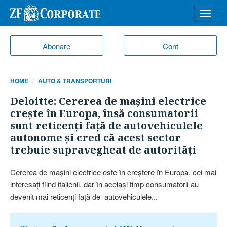
Desch
meniu
Abonare
Cont
HOME
AUTO & TRANSPORTURI
Deloitte: Cererea de maşini electrice
creşte în Europa, însă consumatorii
sunt reticenţi faţă de autovehiculele
autonome şi cred că acest sector
trebuie supravegheat de autorităţi
Cererea de maşini electrice este în creştere în Europa, cei mai
interesaţi fiind italienii, dar în acelaşi timp consumatorii au
devenit mai reticenţi faţă de autovehiculele...